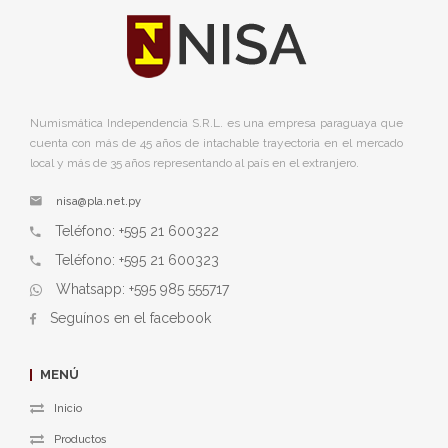
Numismática Independencia S.R.L. es una empresa paraguaya que
cuenta con más de 45 años de intachable trayectoria en el mercado
local y más de 35 años representando al país en el extranjero.
nisa@pla.net.py
Teléfono: +595 21 600322
Teléfono: +595 21 600323
Whatsapp: +595 985 555717
Seguínos en el facebook
MENÚ
Inicio
Productos